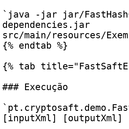
`java -jar jar/FastHash
dependencies.jar 
src/main/resources/Exem
{% endtab %}

{% tab title="FastSaftE
### Execução

`pt.cryptosaft.demo.Fas
[inputXml] [outputXml] 