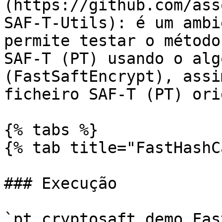
(https://github.com/ass
SAF-T-Utils): é um ambi
permite testar o método
SAF-T (PT) usando o alg
(FastSaftEncrypt), assi
ficheiro SAF-T (PT) ori
{% tabs %}

{% tab title="FastHashC
### Execução

`pt.cryptosaft.demo.Fas