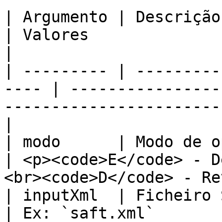
| Argumento | Descrição                                
| Valores                                                                                      
|

| --------- | ---------
---- | ----------------
-----------------------
|

| modo      | Modo de operação            
| <p><code>E</code> - D
<br><code>D</code> - Re
| inputXml  | Ficheiro SAF-T de 
| Ex: `saft.xml`                                                                               