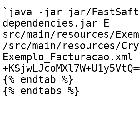
`java -jar jar/FastSaft
dependencies.jar E 
src/main/resources/Exem
/src/main/resources/Cry
Exemplo_Facturacao.xml 
+KSjwLJcoMXl7W+U1y5VtQ==
{% endtab %}
