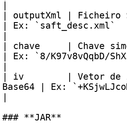
|

| outputXml | Ficheiro SAF-T de sa
| Ex: `saft_desc.xml`                                                                          
|

| chave     | Chave simétri
| Ex: `8/K97v8vQqbD/ShX5yx+3g==`                                    
|

| iv        | Vetor de 
Base64 | Ex: `+KSjwLJcoMXl7W+U1y5VtQ==`                     
|

### **JAR**
