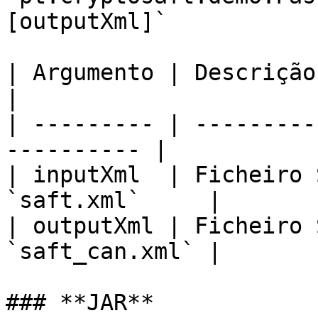
[outputXml]`

| Argumento | Descrição     
|

| --------- | ---------
---------- |

| inputXml  | Ficheiro 
`saft.xml`     |

| outputXml | Ficheiro 
`saft_can.xml` |

### **JAR**
