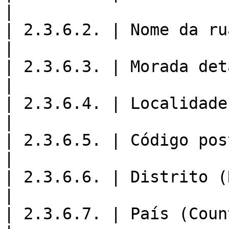
|

| 2.3.6.2. | Nome da rua (StreetName)         
|

| 2.3.6.3. | Morada detalhada (Address
|

| 2.3.6.4. | Localidade (City)                           
|

| 2.3.6.5. | Código postal (PostalCode)    
|

| 2.3.6.6. | Distrito (Region)                           
|

| 2.3.6.7. | País (Country)                                    