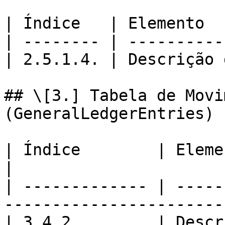
| Índice   | Elemento  
| -------- | ----------
| 2.5.1.4. | Descrição 
## \[3.] Tabela de Movi
(GeneralLedgerEntries)

| Índice        | Elemento                                        
|

| ------------- | -----
------------------------
| 3.4.2.        | Descr