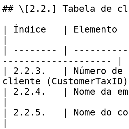
## \[2.2.] Tabela de cl
| Índice   | Elemento                                                  
|

| -------- | ----------
-------------------- |

| 2.2.3.   | Número de 
cliente (CustomerTaxID) 
| 2.2.4.   | Nome da empresa (CompanyNa
|

| 2.2.5.   | Nome do contacto na
|
