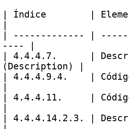
| Índice        | Elemento                      
|

| ------------- | -----
---- |

| 4.4.4.7.      | Descr
(Description) |

| 4.4.4.9.4.    | Código 
|

| 4.4.4.11.     | Código 
|

| 4.4.4.14.2.3. | Descriç