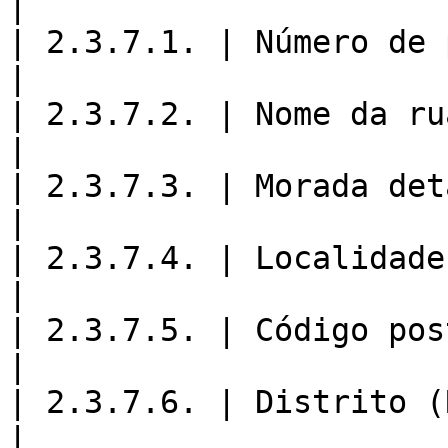
|

| 2.3.7.1. | Número de polícia (Buil
|

| 2.3.7.2. | Nome da rua (StreetName)         
|

| 2.3.7.3. | Morada detalhada (Address
|

| 2.3.7.4. | Localidade (City)                           
|

| 2.3.7.5. | Código postal (PostalCode)    
|

| 2.3.7.6. | Distrito (Region)                           
|
