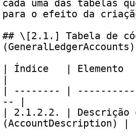
cada uma das tabelas qu
para o efeito da criaçã
## \[2.1.] Tabela de có
(GeneralLedgerAccounts)

| Índice   | Elemento                                
|

| -------- | ----------
-- |

| 2.1.2.2. | Descrição 
(AccountDescription) |
