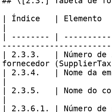
## \[2.3.] Tabela de fo
| Índice   | Elemento                                                     
|

| -------- | ----------
----------------------- 
| 2.3.3.   | Número de 
fornecedor (SupplierTax
| 2.3.4.   | Nome da empresa (CompanyNam
|

| 2.3.5.   | Nome do contacto na e
|

| 2.3.6.1. | Número de polícia (Buil