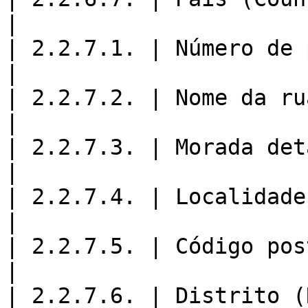
|

| 2.2.7.1. | Número de polícia (Bu
|

| 2.2.7.2. | Nome da rua (StreetName)       
|

| 2.2.7.3. | Morada detalhada (Addre
|

| 2.2.7.4. | Localidade (City)                        
|

| 2.2.7.5. | Código postal (PostalCode)   
|

| 2.2.7.6. | Distrito (Region)                        