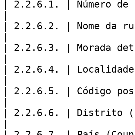
| 2.2.6.1. | Número de polícia (Bu
|

| 2.2.6.2. | Nome da rua (StreetName)       
|

| 2.2.6.3. | Morada detalhada (Addre
|

| 2.2.6.4. | Localidade (City)                        
|

| 2.2.6.5. | Código postal (PostalCode)   
|

| 2.2.6.6. | Distrito (Region)                        
|

| 2.2.6.7. | País (Country)                                 